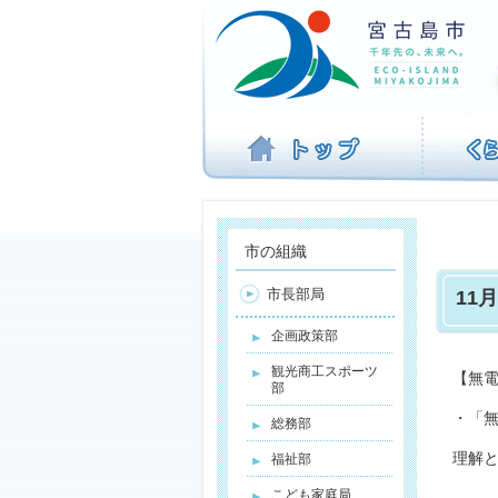
ナ
ビ
ゲ
ー
シ
ョ
ン
を
飛
ば
す
市の組織
市長部局
11
企画政策部
観光商工スポーツ
【無
部
・「
総務部
理解と
福祉部
こども家庭局