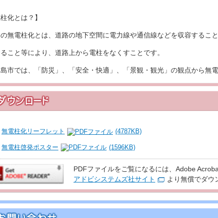
電柱化とは？】
路の無電柱化とは、道路の地下空間に電力線や通信線などを収容するこ
すること等により、道路上から電柱をなくすことです。
古島市では、「防災」、「安全・快適」、「景観・観光」の観点から無
無電柱化リーフレット
(4787KB)
無電柱啓発ポスター
(1596KB)
PDFファイルをご覧になるには、Adobe Acroba
アドビシステムズ社サイト
より無償でダウ