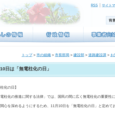
RSS
サイト
トップ
>
市の組織
>
市長部局
>
建設部
>
道路建設課
>
お
月10日は「無電柱化の日」
電柱化の日】
無電柱化の推進に関する法律」では、国民の間に広く無電柱化の重要性
関心を深めるようにするため、11月10日を「無電柱化の日」と定めて