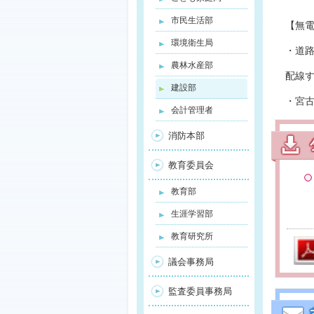
市民生活部
【無
環境衛生局
・道
農林水産部
配線
建設部
・宮
会計管理者
消防本部
教育委員会
教育部
生涯学習部
教育研究所
議会事務局
監査委員事務局