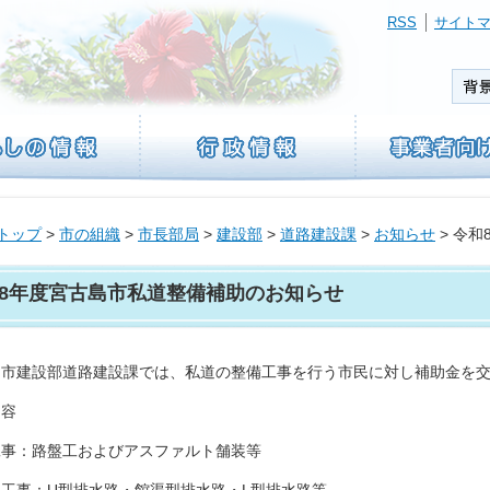
RSS
サイト
トップ
>
市の組織
>
市長部局
>
建設部
>
道路建設課
>
お知らせ
> 令
8年度宮古島市私道整備補助のお知らせ
島市建設部道路建設課では、私道の整備工事を行う市民に対し補助金を
内容
工事：路盤工およびアスファルト舗装等