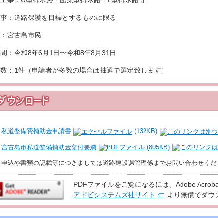
工事：U型排水路・館渠型排水路・L型排水路等
工事：道路保護を目標とするものに限る
者：宮古島市民
間：令和8年6月1日〜令和8年8月31日
件数：1件（申請者が多数の場合は抽選で選定致します）
私道整備費補助金申請書
(132KB)
宮古島市私道整備補助金交付要綱
(805KB)
申込や書類の記載等につきましては道路建設課管理係までお問い合わせくだ
PDFファイルをご覧になるには、Adobe Acroba
アドビシステムズ社サイト
より無償でダウ