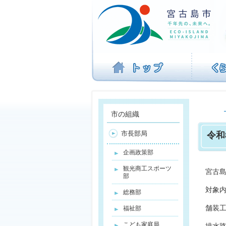
ナ
ビ
ゲ
ー
シ
ョ
ン
を
飛
ば
す
市の組織
市長部局
令和
企画政策部
観光商工スポーツ
宮古
部
対象
総務部
舗装
福祉部
こども家庭局