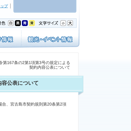
マップ
令第167条の2第1項第3号の規定による
契約内容公表について
内容公表について
場合、宮古島市契約規則第20条第2項