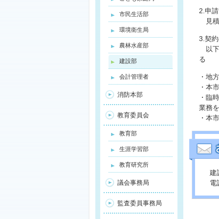
2.申
市民生活部
見積書
環境衛生局
3.契
農林水産部
以下
る
建設部
・地方
会計管理者
・本
消防本部
・臨
業務
教育委員会
・本
教育部
生涯学習部
教育研究所
建
議会事務局
電話
監査委員事務局