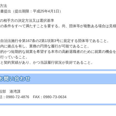
請方法
提出（提出期限：平成25年4月1日）
約の相手方の決定方法又は選択基準
の条件をすべて満たすことを要する。尚、団体等が複数ある場合は見積
自治法施行令第167条の2第1項第3号に規定する団体等であること。
市内に拠点を有し、業務の円滑な履行が可能であること。
時的かつ短期的な就業を希望する本市の高齢退職者のために就業の機会
を行っていること。
市と契約実績があり、かつ当該履行状況が良好であること。
設部 港湾課
：0980-72-4876 FAX：0980-73-0634