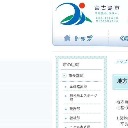
ナ
ビ
ゲ
ー
シ
ョ
ン
を
飛
ば
トップ
す
市の組織
市長部局
地方
企画政策部
観光商工スポーツ
部
地方自
に基
総務部
1.契
福祉部
平良
こども家庭局