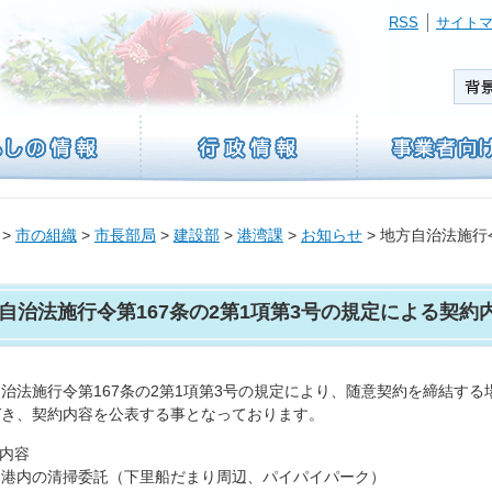
RSS
サイト
>
市の組織
>
市長部局
>
建設部
>
港湾課
>
お知らせ
> 地方自治法施行
自治法施行令第167条の2第1項第3号の規定による契約
治法施行令第167条の2第1項第3号の規定により、随意契約を締結する
づき、契約内容を公表する事となっております。
約内容
港内の清掃委託（下里船だまり周辺、パイパイパーク）