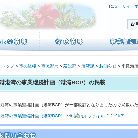
RSS
サイト
トップ
>
市の組織
>
市長部局
>
建設部
>
港湾課
>
お知らせ
> 平良港
港港湾の事業継続計画（港湾BCP）の掲載
港湾の事業継続計画（港湾BCP）が一部改訂となりましたので掲載い
港湾の事業継続計画（港湾BCP）.pdf
(1216KB)