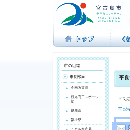
ナ
ビ
ゲ
ー
シ
ョ
ン
を
飛
ば
す
市の組織
市長部局
平良
企画政策部
観光商工スポーツ
平良港
部
平良港
総務部
福祉部
こども家庭局