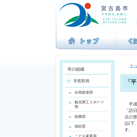
ナ
ビ
ゲ
ー
シ
ョ
ン
を
飛
ば
ト
す
市の組織
市長部局
「平
企画政策部
観光商工スポーツ
平成
部
「訪日
総務部
点の形成
(以下
福祉部
す。
こども家庭局