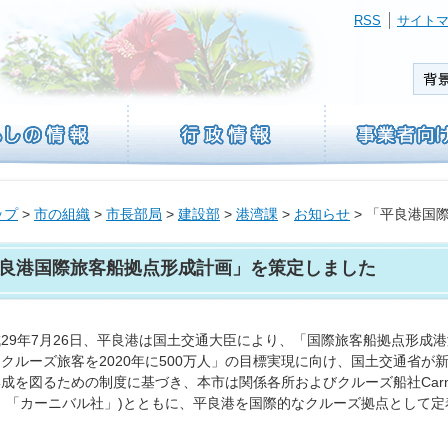
RSS
サイト
ップ
>
市の組織
>
市長部局
>
建設部
>
港湾課
>
お知らせ
> 「平良港国
良港国際旅客船拠点形成計画」を策定しました
29年7月26日、平良港は国土交通大臣により、「国際旅客船拠点形成
クルーズ旅客を2020年に500万人」の目標実現に向け、国土交通省
を図るための制度に基づき、本市は関係各所およびクルーズ船社Carnival Corporat
、「カーニバル社」)とともに、平良港を国際的なクルーズ拠点として