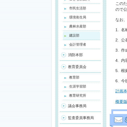
この
市民生活部
ので
環境衛生局
なお
農林水産部
1. 
建設部
2. 
会計管理者
3. 
消防本部
4. 
教育委員会
5. 
教育部
6. 
生涯学習部
計画
教育研究所
概要
議会事務局
監査委員事務局