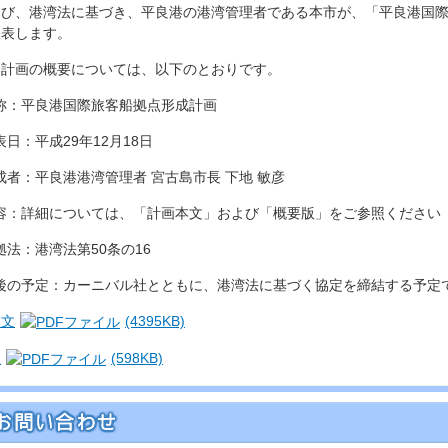
たび、港湾法に基づき、平良港の港湾管理者である本市が、「平良港国
公表します。
、計画の概要については、以下のとおりです。
名称：平良港国際旅客船拠点形成計画
公表日：平成29年12月18日
作成者：平良港港湾管理者 宮古島市長 下地 敏彦
内容：詳細については、「計画本文」および「概要版」をご参照ください
根拠法：港湾法第50条の16
今後の予定：カーニバル社とともに、港湾法に基づく協定を締結する予定
本文
(4395KB)
版
(598KB)