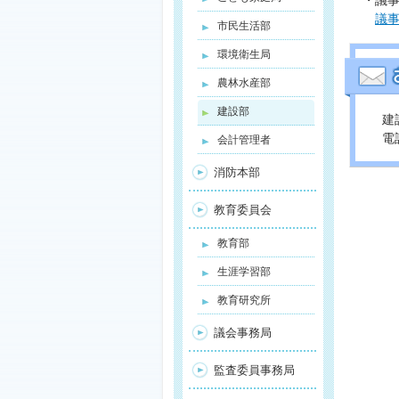
・議
議
市民生活部
環境衛生局
農林水産部
建設部
建
電話
会計管理者
消防本部
教育委員会
教育部
生涯学習部
教育研究所
議会事務局
監査委員事務局