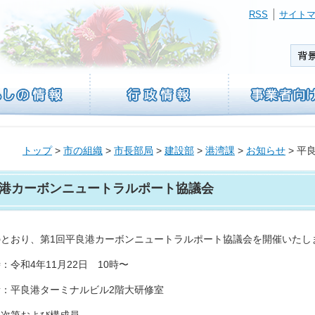
RSS
サイト
トップ
>
市の組織
>
市長部局
>
建設部
>
港湾課
>
お知らせ
> 平
港カーボンニュートラルポート協議会
のとおり、第1回平良港カーボンニュートラルポート協議会を開催いたし
：令和4年11月22日 10時〜
所：平良港ターミナルビル2階大研修室