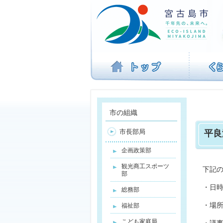
ナ
ビ
ゲ
ー
シ
ョ
ン
を
飛
ば
す
市の組織
市長部局
平良
企画政策部
観光商工スポーツ
下記
部
・日時
総務部
・場
福祉部
こども家庭局