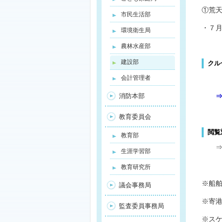
①荒
市民生活部
・７月
環境衛生局
農林水産部
建設部
クル
会計管理者
消防本部
教育委員会
閲覧
教育部
生涯学習部
教育研究所
※船
議会事務局
※寄
監査委員事務局
※ス