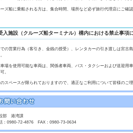
ルーズ船に乗船される方は、集合時間、場所など必ず旅行代理店にご確
受入施設（クルーズ船ターミナル）構内における禁止事項
内での営業行為（客引き、金銭の授受）、レンタカーの引き渡しは宮古
す。
駐車場を使用可能な車両は、関係者車両、バス・タクシーおよび送迎用
不可。
内のスペースが限られておりますので、適正なご利用について皆様のご
設部 港湾課
：0980-72-4876 FAX：0980-73-0634