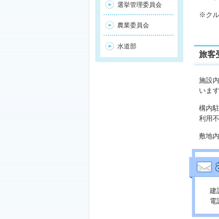
選挙管理委員会
※ク
農業委員会
水道部
旅客
施設
いま
構内
利用
敷地
建
電話