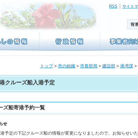
RSS
サイト
トップ
>
市の組織
>
市長部局
>
建設部
>
港湾課
>
港クルーズ船入港予定
ーズ船寄港予約一覧
らせ
寄港予定の下記クルーズ船の情報が変更になりましたので、お知らせい