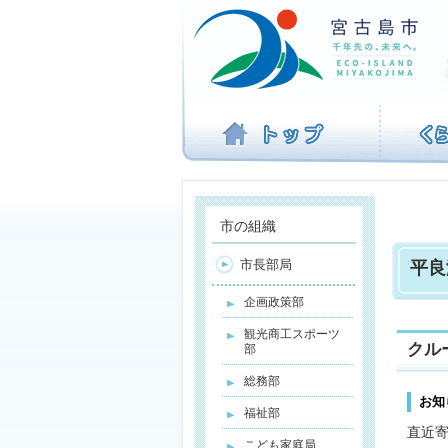
ナ
ビ
ゲ
ー
シ
ョ
ン
を
飛
ば
す
市の組織
市長部局
平良
企画政策部
観光商工スポーツ
クル
部
総務部
お知
福祉部
直近
こども家庭局