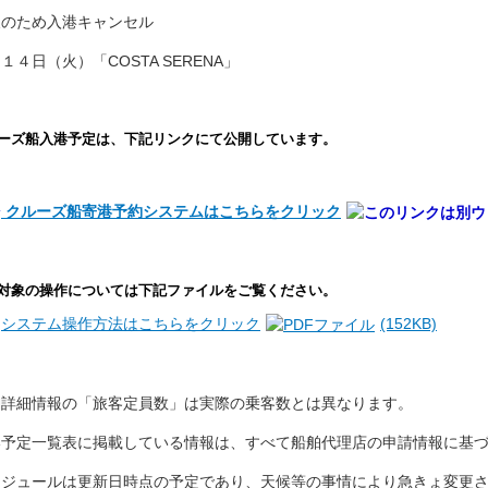
天のため入港キャンセル
１４日（火）「COSTA SERENA」
ーズ船入港予定は、下記リンクにて公開しています。
⇒
クルーズ船寄港予約システムはこちらをクリック
対象の操作については下記ファイルをご覧ください。
⇒
システム操作方法はこちらをクリック
(152KB)
舶詳細情報の「旅客定員数」は実際の乗客数とは異なります。
港予定一覧表に掲載している情報は、すべて船舶代理店の申請情報に基
ケジュールは更新日時点の予定であり、天候等の事情により急きょ変更