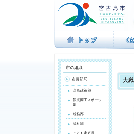
ナ
ビ
ゲ
ー
シ
ョ
ン
を
飛
ば
す
市の組織
市長部局
大嶽
企画政策部
観光商工スポーツ
部
総務部
福祉部
こども家庭局