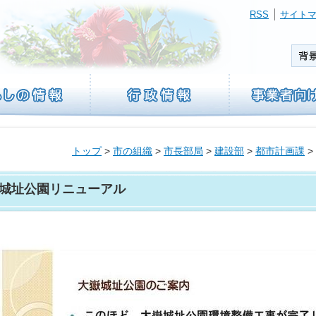
RSS
サイト
トップ
>
市の組織
>
市長部局
>
建設部
>
都市計画課
>
城址公園リニューアル