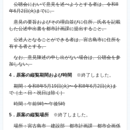
公聴会において意見を述べようとする者は、令和8
年6月2日(火)までに、
意見の要旨およびその理由並びに住所、氏名を記載
した公述申出書を都市計画課に提出すること。
公述人となることができる者は、宮古島市に住所を
有する者とする。
なお、意見陳述の申し出がない場合は、公聴会を参
加しない。
4．
原案の縦覧期間および時間
※終了しました。
期間：令和8年5月19日(火)〜令和8年6月2日(火)ま
で［土・日・祝日は除く］
時間：午前9時〜午後5時
5．
原案の縦覧場所
※終了しました。
場所：宮古島市 建設部 都市計画課 都市企画係