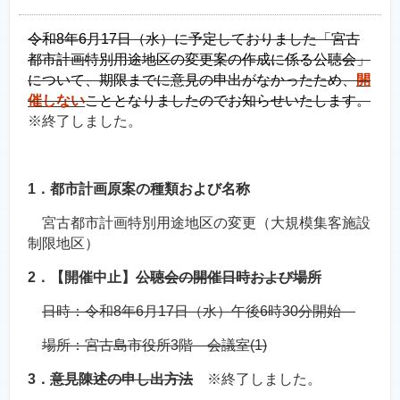
令和8年6月17日（水）に予定しておりました「宮古
都市計画特別用途地区の変更案の作成に係る公聴会」
について、期限までに意見の申出がなかったため、
開
催しない
こととなりましたのでお知らせいたします。
※終了しました。
1．都市計画原案の種類および名称
宮古都市計画特別用途地区の変更（大規模集客施設
制限地区）
2．【開催中止】
公聴会の開催日時および場所
日時：令和8年6月17日（水）午後6時30分開始
場所：宮古島市役所3階 会議室(1)
3．
意見陳述の申し出方法
※終了しました。