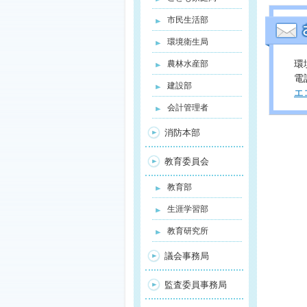
市民生活部
環境衛生局
環
農林水産部
電話
建設部
エ
会計管理者
消防本部
教育委員会
教育部
生涯学習部
教育研究所
議会事務局
監査委員事務局