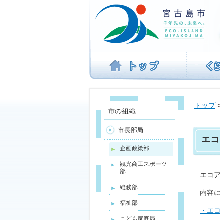
ナ
ビ
ゲ
ー
シ
ョ
ン
を
飛
ば
トップ
す
市の組織
市長部局
エコ
企画政策部
観光商工スポーツ
部
エコ
総務部
内容
福祉部
・エ
こども家庭局