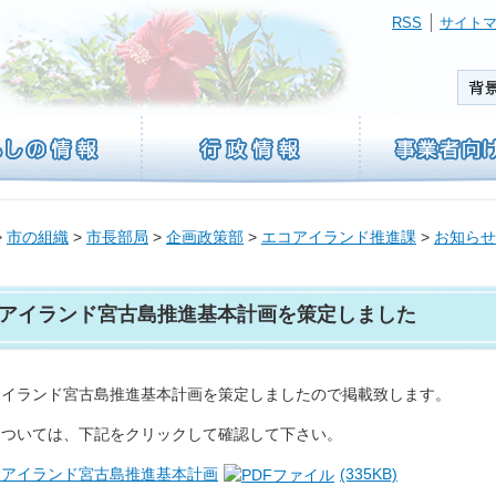
RSS
サイト
>
市の組織
>
市長部局
>
企画政策部
>
エコアイランド推進課
>
お知らせ
アイランド宮古島推進基本計画を策定しました
アイランド宮古島推進基本計画を策定しましたので掲載致します。
については、下記をクリックして確認して下さい。
コアイランド宮古島推進基本計画
(335KB)