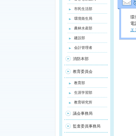
市民生活部
環
環境衛生局
電話
農林水産部
エ
建設部
会計管理者
消防本部
教育委員会
教育部
生涯学習部
教育研究所
議会事務局
監査委員事務局