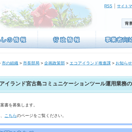
RSS
サイト
>
市の組織
>
市長部局
>
企画政策部
>
エコアイランド推進課
>
お知らせ
アイランド宮古島コミュニケーションツール運用業務の
提案書を募集します。
は、
こちら
のページをご覧ください。