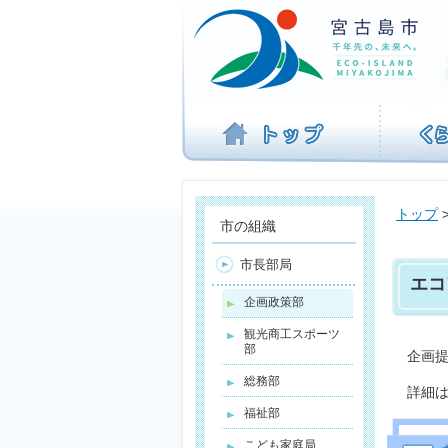
ナ
ビ
ゲ
ー
シ
ョ
ン
を
飛
ば
トップ
す
市の組織
市長部局
エコ
企画政策部
観光商工スポーツ
部
企画
総務部
詳細
福祉部
こども家庭局