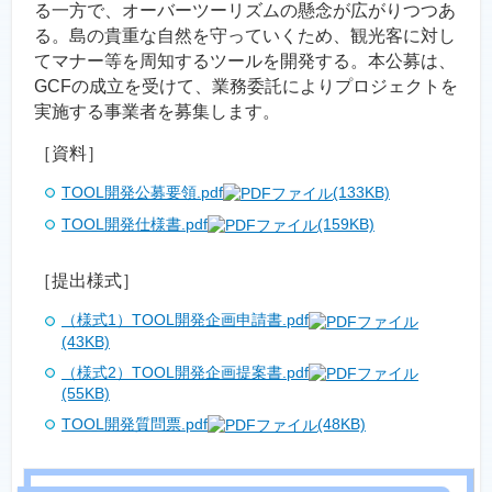
る一方で、オーバーツーリズムの懸念が広がりつつあ
る。島の貴重な自然を守っていくため、観光客に対し
てマナー等を周知するツールを開発する。本公募は、
GCFの成立を受けて、業務委託によりプロジェクトを
実施する事業者を募集します。
［資料］
TOOL開発公募要領.pdf
(133KB)
TOOL開発仕様書.pdf
(159KB)
［提出様式］
（様式1）TOOL開発企画申請書.pdf
(43KB)
（様式2）TOOL開発企画提案書.pdf
(55KB)
TOOL開発質問票.pdf
(48KB)