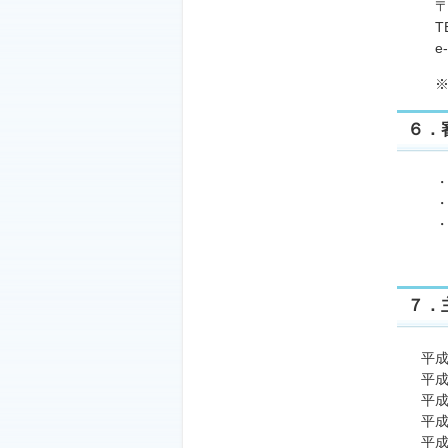
〒90
TEL(
e-mai
※セ
６
・受
・応
・委
７．
平成
平成
平成
平成
平成