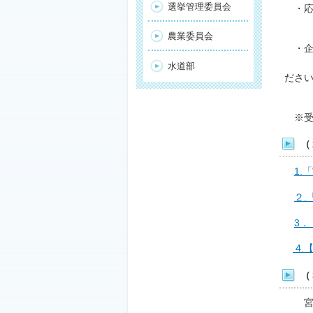
選挙管理委員会
・応募
※
農業委員会
・企
※
水道部
ださ
※
※受付
（
1.
２.
3．
4.
（
宮古