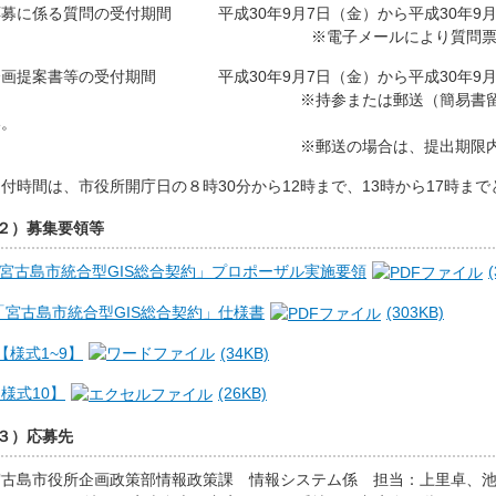
に係る質問の受付期間 平成30年9月7日（金）から平成30年9月1
電子メールにより質問票【様式9】を
画提案書等の受付期間 平成30年9月7日（金）から平成30年9月2
持参または郵送（簡易書留で送付するこ
い。
郵送の場合は、提出期限内に到
時間は、市役所開庁日の８時30分から12時まで、13時から17時まで
２）募集要領等
「宮古島市統合型GIS総合契約」プロポーザル実施要領
「宮古島市統合型GIS総合契約」仕様書
(303KB)
【様式1~9】
(34KB)
【様式10】
(26KB)
３）応募先
島市役所企画政策部情報政策課 情報システム係 担当：上里卓、池