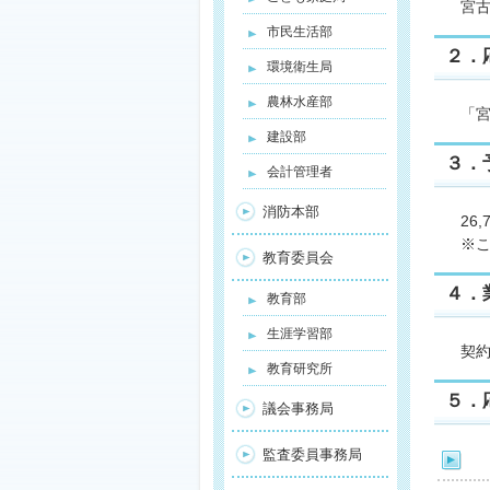
宮古
市民生活部
２．
環境衛生局
農林水産部
「宮
建設部
３．
会計管理者
消防本部
26,
※こ
教育委員会
４．
教育部
生涯学習部
契約締
教育研究所
５．
議会事務局
監査委員事務局
（