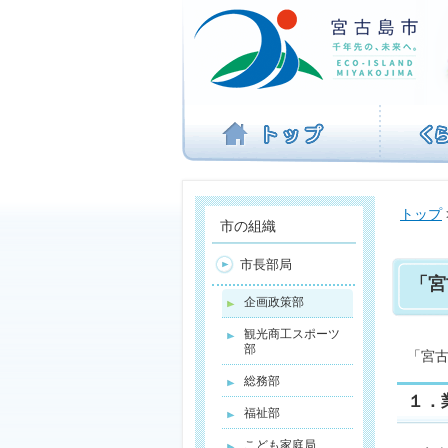
ナ
ビ
ゲ
ー
シ
ョ
ン
を
飛
ば
トップ
す
市の組織
市長部局
「宮
企画政策部
観光商工スポーツ
部
「宮古
総務部
１．
福祉部
こども家庭局