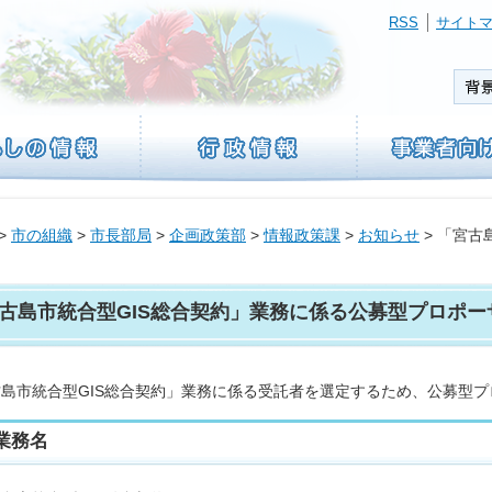
RSS
サイト
>
市の組織
>
市長部局
>
企画政策部
>
情報政策課
>
お知らせ
> 「宮古
古島市統合型GIS総合契約」業務に係る公募型プロポー
島市統合型GIS総合契約」業務に係る受託者を選定するため、公募型
業務名