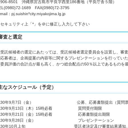
6-8501 沖縄県宮古島市平良字西里186番地（平良庁舎５階）
0980)72-1689 FAX(0980)72-3795
l：pj.suishin*city.miyakojima.lg.jp
キュリティ上「*」を＠に修正し入力して下さい
．審査と選定
託候補者の選定にあたっては、受託候補者選定委員会を設置し、審査
募者は、企画提案の内容等に関するプレゼンテーションを行っていた
員評価の合計点が最も高く、かつ総合配点の50％以上であるものを最
主なスケジュール（予定）
30年9月7日（金） 公募、応募書類提出（質問票含
30年9月13日（木）15時必着 質問受付期限
30年9月21日（金）15時必着 応募書類提出期限
30年9月28日（金） プレゼンテーション
30年10月上旬 受託者決定及び審査結果通知、