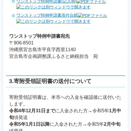
ワンストップ特例申請書(記入例)
ワンストップ特例申請書添付台紙
ワンストップ特例申請書宛先
〒906-8501
沖縄県宮古島市平良字西里1140
宮古島市企画調整課ふるさと納税担当 宛
3.寄附受領証明書の送付について
寄附受領証明書は、本市への入金を確認後に送付いた
します。
令和4年12月31日まで
に入金された方→令和5年
1月中
旬
頃発送
令和5年1月1日以降
に入金された方→令和5年
2月中旬
頃発送