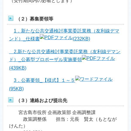
（受付期間内の必着とします）
（２）募集要領等
1．新たな公共交通検討事業委託業務（友利線デマ
ンド）_仕様書
(232KB)
2.新たな公共交通検討事業委託業務（友利線デマン
ド）_公募型プロポーザル実施要領
(439KB)
3．公募要領_【様式】１～５
(95KB)
（３）連絡および提出先
宮古島市役所 企画政策部 企画調整課
政策調整係 担当：元長 賢太（もとなが
けんた）