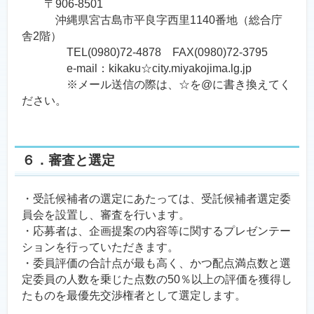
〒906-8501
沖縄県宮古島市平良字西里1140番地（総合庁
舎2階）
TEL(0980)72-4878 FAX(0980)72-3795
e-mail：kikaku☆city.miyakojima.lg.jp
※メール送信の際は、☆を@に書き換えてく
ださい。
６．審査と選定
・受託候補者の選定にあたっては、受託候補者選定委
員会を設置し、審査を行います。
・応募者は、企画提案の内容等に関するプレゼンテー
ションを行っていただきます。
・委員評価の合計点が最も高く、かつ配点満点数と選
定委員の人数を乗じた点数の50％以上の評価を獲得し
たものを最優先交渉権者として選定します。