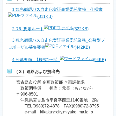
1.観光循環バス自走化実証事業委託業務＿仕様書
(311KB)
2.R6_想定ルート
(322KB)
3.観光循環バス自走化実証事業委託業務_公募型プ
ロポーザル募集要領
(442KB)
4.公募要領_【様式1〜5】
(94KB)
（３）連絡および提出先
宮古島市役所 企画政策部 企画調整課
政策調整係 担当：元長（もとなが）
〒906-8501
沖縄県宮古島市平良字西里1140番地 2階
TEL(0980)72-4878 FAX(0980)72-3795
e-mail：kikaku☆city.miyakojima.lg.jp