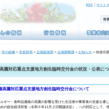
RSS
サイト
>
市の組織
>
市長部局
>
企画政策部
>
企画調整課
>
お知らせ
> 物価高
高騰対応重点支援地方創生臨時交付金の状況・公表につ
高騰対応重点支援地方創生臨時交付金について
ネルギー・食料品価格の高騰の影響を受けた生活者や事業者の支援を通
ための総合経済対策（令和５年11月２日閣議決定）」への対応として、