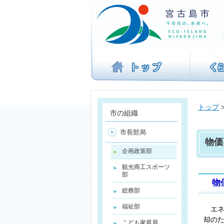
ナ
ビ
ゲ
ー
シ
ョ
ン
を
飛
ば
トップ
す
市の組織
市長部局
物価
企画政策部
観光商工スポーツ
部
物価
総務部
福祉部
エ
却の
こども家庭局