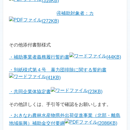
(316KB)
④補助対象者：カ
(272KB)
その他添付書類様式
・補助事業者義務履行誓約書
(44KB)
・別紙様式第４号 暴力団排除に関する誓約書
(41KB)
・共同企業体協定書
(23KB)
その他詳しくは、手引等で確認をお願いします。
・おきなわ農林水産物県外出荷促進事業（北部・離島
地域振興）補助金交付要綱
(2086KB)