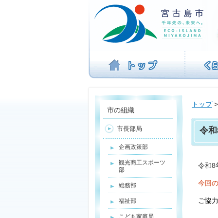
ナ
ビ
ゲ
ー
シ
ョ
ン
を
飛
ば
トップ
す
市の組織
市長部局
令和
企画政策部
観光商工スポーツ
令和
部
今回
総務部
ご協
福祉部
こども家庭局