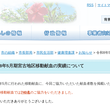
RSS
サイト
>
市の組織
>
市長部局
>
市民生活部
>
健康増進課
>
お知らせ
> 令和8
8年5月期宮古地区移動献血の実績について
8年5月に行われた移動献血に、今回ご協力いただいた献血者数を掲載い
の移動献血では
740名
のご協力をいただきました。
力いただきありがとうございました。