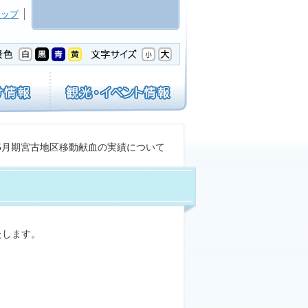
マップ
年5月期宮古地区移動献血の実績について
たします。