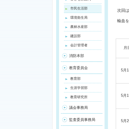
市民生活部
次回は
環境衛生局
輸血
農林水産部
建設部
会計管理者
月
消防本部
教育委員会
5月1
教育部
生涯学習部
5月1
教育研究所
議会事務局
監査委員事務局
5月2