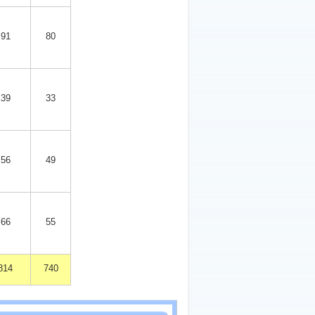
91
80
39
33
56
49
66
55
814
740