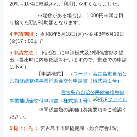
20%→10%に軽減され、利用しやすくなりました。
※端数がある場合は、1,000円未満は切
り捨てた額が補助額となります。
4 申請期間
： 令和8年5月18日(月)〜令和8年6月19日
(金)17：00まで
5 申請方法
： 下記窓口に申請様式及び関係書類を提
出（提出時に内容確認を行いますので、郵送での申請
は不可）
【申請様式】
（ワード）宮古島市自治公
民館修繕整備事業補助金交付申請書（様式第１号）
宮古島市自治公民館修繕整備
事業補助金交付申請書（様式第１号）
※関係書類の詳細は募集要項をご確認く
ださい。
6 提 出 先
： 宮古島市市民協働課（総合庁舎1階）