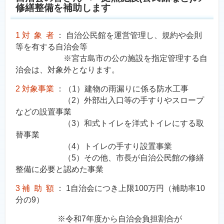
修繕整備を補助します
1 対 象 者
： 自治公民館を運営管理し、規約や会則
等を有する自治会等
※宮古島市の公の施設を指定管理する自
治会は、対象外となります。
2 対象事業
：（1）建物の雨漏りに係る防水工事
（2）外部出入口等の手すりやスロープ
などの設置事業
（3）和式トイレを洋式トイレにする取
替事業
（4）トイレの手すり設置事業
（5）その他、市長が自治公民館の修繕
整備に必要と認めた事業
3 補 助 額
： 1自治会につき上限100万円（補助率10
分の9）
※令和7年度から自治会負担割合が