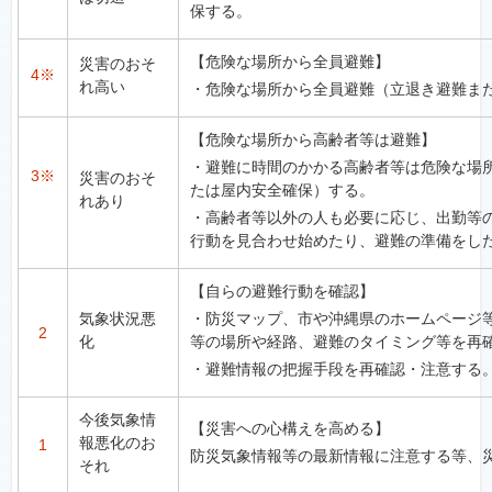
保する。
【危険な場所から全員避難】
災害のおそ
4※
れ高い
・危険な場所から全員避難（立退き避難ま
【危険な場所から高齢者等は避難】
・避難に時間のかかる高齢者等は危険な場
3※
災害のおそ
たは屋内安全確保）する。
れあり
・高齢者等以外の人も必要に応じ、出勤等
行動を見合わせ始めたり、避難の準備をし
【自らの避難行動を確認】
気象状況悪
・防災マップ、市や沖縄県のホームページ
2
化
等の場所や経路、避難のタイミング等を再
・避難情報の把握手段を再確認・注意する
今後気象情
【災害への心構えを高める】
報悪化のお
1
防災気象情報等の最新情報に注意する等、
それ