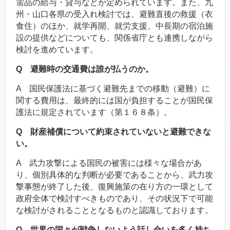
需品の給与・貸与などが定められています。また、九
州・山口各県の受入れ検討では、避難直後の救援（衣
食住）のほか、就学再開、就労支援、中長期の宿泊施
設の提供などについても、関係省庁とも連携しながら
検討を進めています。
Q 避難時の交通費は誰が払うのか。
A 国民保護法に基づく避難先までの移動（避難）に
関する費用は、最終的には国が負担することが国民保
護法に規定されています（第１６８条）。
Q 財産補償について約束されていないと避難できな
い。
A 武力攻撃による国民の被害には様々な場合があ
り、個別具体的な判断が必要であることから、武力攻
撃事態が終了した後、復興施策の在り方の一環として
政府全体で検討すべきものであり、その状況下で可能
な検討がされることとなるものと認識しております。
Q 世界の国々が戦争しないよう話し合いを多く持ち