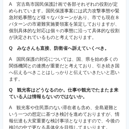
A 宮古島市国民保護計画で各部それぞれの役割が定
められています。国民保護事案には武力攻撃事態や緊
急対処事態など様々なパターンがあり、市でも現在８
パターンの市避難実施要領案を策定しておりますが、
個別具体的な対応は個々の事態に沿って具体的な役割
が決定されているものと考えております。
Q みなさんも直接、防衛省へ訴えていくべき。
A 国民保護の対応については、国、県を始め多くの
関係機関との連携が重要だと考えており、引き続き国
へ伝えるべきことはしっかりと伝えていきたいと思い
ます。
Q 観光客はどうなるのか。仕事や観光でたまたま来
ている人は情報もないのではないか。
A 観光客や住民票のない滞在者も含め、全島避難と
いう一つの想定に基づき検討を進めておりますが、情
報伝達も大変重要な検討事項となりますので、今後の
検討の中で更なる具体化を目指してまいります。