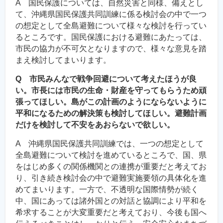
A 国民保護については、自然災害と同様、備えとし
て、沖縄県国民保護共同訓練に係る検討会の中で一つ
の想定として全島避難について様々な検討を行ってい
るところです。国民保護における避難にあたっては、
市民の協力が不可欠となりますので、様々な意見を踏
まえ検討してまいります。
Q 市民みんなで戦争回避について考えたほうが良
い。市長には市民の生命・財産を守ってもらうため頑
張ってほしい。島がこの計画のようにならないように
平和になるための解決策も検討してほしい。避難計画
だけを検討して不安をあおらないで欲しい。
A 沖縄県国民保護共同訓練では、一つの想定として
全島避難について検討を進めているところで、国、県
をはじめ多くの関係機関との連携が重要だと考えてお
り、引き続き検討会の中で避難実施要領の具体化を進
めてまいります。一方で、不透明な国際情勢が続く
中、国にあっては諸外国との対話と協調により平和を
希求することが大変重要だと考えており、今後も国へ