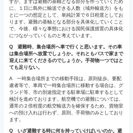
すが、まずは避難の基軸となる部分を作っていくため
に、１日に島外に輸送できる人数（域外輸送力）をも
とに一つの想定として、単純計算で６日程度としてお
ります。避難の基軸となる部分を具体化していくこと
で、今後、様々な事態における国民保護措置の具体化
につながっていくものと考えています。
Q 避難時、集合場所へ車で行くと思います。その車
は集合場所へ放置でしょうか。それともバスで家まで
迎えに来てくださるのでしょうか。手荷物一つではと
ても足りない。
A 一時集合場所までの移動手段は、原則徒歩。要配
慮者等で、車両で一時集合場所に移動する場合は、グ
ランド等、市の別途指定する駐車場に駐車するとして
検討を進めております。航空機での避難については、
通常の２倍程度の航空輸送力を確保するため、貨物室
への預け入れは行わず、原則、手荷物のみとしており
ます。
Q いざ避難する時に何を持っていけばいいのか。避