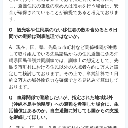
し、避難住民の運送の求め又は指示を行う場合は、安
全が確保されていることが前提であると考えておりま
す。
Q 観光客や住民票のない移住者の数を含めると６日
間での避難は到底無理ではないか。
A 現在、国、県、先島５市町村など関係機関が連携
して取り組んでいる先島諸島からの住民避難に係る沖
縄県国民保護共同訓練では、訓練上の想定として、先
島５市町村における住民以外の入域者を約１万人と設
定して検討しております。その上で、単純計算で１日
約２万人の域外輸送力を確保できる見込みで算出して
おります。
Q 血縁関係で避難したいが、指定された地域以外
（沖縄本島や他県等）への避難を希望した場合に、生
活補償はあるのか。自主避難に対しても国からの支援
を継続してほしい。