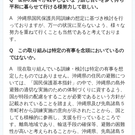
平和に暮らせて行ける様努力して欲しい。
A 沖縄県国民保護共同訓練の想定に基づき検討を行
っておりますが、万一の状況に至らないよう、様々な
努力を重ねて行くことも当然であると考えておりま
す。
Q この取り組みは特定の有事を念頭においているの
ではないか。
A 現在取り組んでいる訓練・検討は特定の有事を想
定したものではありません。沖縄県の住民の避難につ
いては、「国民保護基本指針」の中で、沖縄県の島外
避難の適切な実施のための体制づくりに資するよう、
国が特段の配慮をすることが必要であるという方針が
記載されていることを踏まえ、沖縄県及び先島諸島５
市町村から訓練実施の意向が示されたことから、国と
しても積極的に参画し、支援を行っているところで
す。離島地域であり、輸送手段の確保等、避難の困難
性が高いと考えられることから、沖縄県、先島諸島５