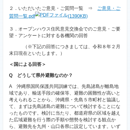
２．いただいたご意見・ご質問一覧 ⇒
ご意見・ご
質問一覧.pdf
(1390KB)
３．オープンハウス住民意見交換会でのご意見・ご要
望・アンケートに対する各機関の回答
（※下記の回答につきましては、令和８年２月
末日現在といたします。）
＜国による回答＞
Q どうして県外避難なのか？
A 沖縄県国民保護共同訓練では、先島諸島が離島地
域であり、輸送手段の確保等、避難の困難性が高いと
考えられることから、沖縄県・先島５市町村と協議し
て、まずは先島諸島の避難について検討することにな
ったものです。検討に当たり、都道府県の区域を越え
た広域避難を行う際の手順や態勢を検討する観点か
ら、避難先を九州・山口各県に設定しています。いず