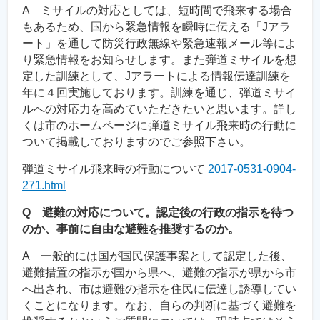
A ミサイルの対応としては、短時間で飛来する場合
もあるため、国から緊急情報を瞬時に伝える「Jアラ
ート」を通して防災行政無線や緊急速報メール等によ
り緊急情報をお知らせします。また弾道ミサイルを想
定した訓練として、Jアラートによる情報伝達訓練を
年に４回実施しております。訓練を通じ、弾道ミサイ
ルへの対応力を高めていただきたいと思います。詳し
くは市のホームページに弾道ミサイル飛来時の行動に
ついて掲載しておりますのでご参照下さい。
弾道ミサイル飛来時の行動について
2017-0531-0904-
271.html
Q 避難の対応について。認定後の行政の指示を待つ
のか、事前に自由な避難を推奨するのか。
A 一般的には国が国民保護事案として認定した後、
避難措置の指示が国から県へ、避難の指示が県から市
へ出され、市は避難の指示を住民に伝達し誘導してい
くことになります。なお、自らの判断に基づく避難を