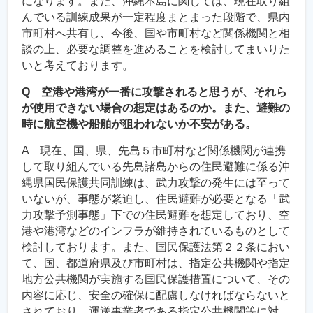
になります。また、沖縄本島に関しては、現在取り組
んでいる訓練成果が一定程度まとまった段階で、県内
市町村へ共有し、今後、国や市町村など関係機関と相
談の上、必要な調整を進めることを検討してまいりた
いと考えております。
Q 空港や港湾が一番に攻撃されると思うが、それら
が使用できない場合の想定はあるのか。また、避難の
時に航空機や船舶が狙われないか不安がある。
A 現在、国、県、先島５市町村など関係機関が連携
して取り組んでいる先島諸島からの住民避難に係る沖
縄県国民保護共同訓練は、武力攻撃の発生には至って
いないが、事態が緊迫し、住民避難が必要となる「武
力攻撃予測事態」下での住民避難を想定しており、空
港や港湾などのインフラが維持されているものとして
検討しております。また、国民保護法第２２条におい
て、国、都道府県及び市町村は、指定公共機関や指定
地方公共機関が実施する国民保護措置について、その
内容に応じ、安全の確保に配慮しなければならないと
されており、運送事業者である指定公共機関等に対