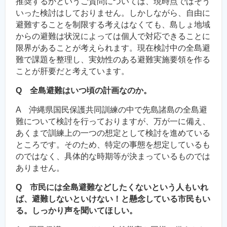
推奨するかというご質問については、現時点ではそう
いった検討はしておりません。しかしながら、自由に
避難することを制限する考えはなくても、島しょ地域
からの避難は状況によっては個人で対応できることに
限界があることが考えられます。現在検討中の全島避
難で課題を整理し、実効性のある避難実施要領を作る
ことが肝要だと考えています。
Q 全島避難はいつ頃の計画なのか。
A 沖縄県国民保護共同訓練の中で先島諸島の全島避
難について検討を行っておりますが、万が一に備え、
あくまで訓練上の一つの想定として検討を進めている
ところです。そのため、特定の事態を想定しているも
のではなく、具体的な時期等が決まっているものでは
ありません。
Q 市民には全島避難などしたくないという人もいれ
ば、避難しないといけない！と懸念している市民もい
る。しっかり声を聞いてほしい。