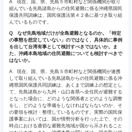
A 現在、国、県、先島５市町村など関係機関が取り
組んでいる先島諸島からの住民避難に係る沖縄県国民
保護共同訓練は、国民保護法第４２条に基づき取り組
んでいるものです。
Q なぜ先島地域だけが全島避難となるのか。「特定
の事態を想定していない」のではなく、具体的に事例
を出して台湾有事として検討すべきではないか。ま
た、沖縄本島地域の住民避難についても検討すべきで
はないか。
A 現在、国、県、先島５市町村など関係機関が連携
して取り組んでいる先島諸島からの住民避難に係る沖
縄県国民保護共同訓練は、あくまで訓練上の想定とし
て、先島諸島から九州・山口各県へ全住民が避難する
となった場合に、どのような関係者とどのような調整
をし、どのような準備をしなければならないのか、そ
の要領を検討・整理しているものです。実際の国民保
護事案においては、国が情勢分析を行った上で、その
時点における適切な避難先地域が国から示されること