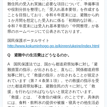
難住民の受入れ実施に必要な項目について、準備事項
や役割分担を整理した「受入れ基本要領」を作成する
ことを目指しており、令和６年度末には、避難から約
１か月間を想定した受入れに係る「初期的な計画」、
令和７年度末には受入れ基本要領の「中間整理」が各
県のホームページにて公表されております。
国民保護ポータルサイト
http://www.kokuminhogo.go.jp/kinren/ukeire/index.html
Q 避難中の生活費はどうなるのか。
A 国民保護法では、国から都道府県知事に対し「避
難措置の指示」が出されると、直ちに、関係都道府県
知事に対して「救援の指示」が出されることが規定さ
れています（第７４条第１項）。その救援の指示を受
けた都道府県知事は、避難住民の方々に対して「救
援」を行わなければならないと規定されています。
「救援」とは、「衣食住の確保」のことです。具体的
には、食料・飲料水の提供や被服・寝具その他生活必