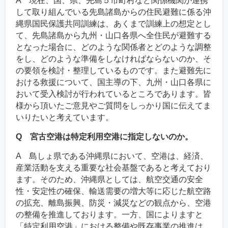
A 現在、国、県、先島５市町村など関係機関が連携
して取り組んでいる先島諸島からの住民避難に係る沖
縄県国民保護共同訓練は、あくまで訓練上の想定とし
て、先島諸島から九州・山口各県へ全住民が避難する
となった場合に、どのような関係者とどのような調整
をし、どのような準備をしなければならないのか、そ
の要領を検討・整理しているものです。また避難先に
おける救援について、国主導の下、九州・山口各県に
おいて受入検討が行われているところであります。皆
様から頂いたご意見やご質問をしっかり国に伝えてま
いりたいと考えています。
Q 宮古空港は特定利用空港に指定しないのか。
A 島しょ県である沖縄県において、空港は、経済、
産業活動を支える重要な社会基盤であると考えており
ます。そのため、沖縄県としては、航空交通の安全
性・安定性の確保、輸送需要の増大等に応じた航空路
の拡充、離島振興、防災・減災などの観点から、空港
の整備を推進しております。一方、国によりますと
「特定利用空港」における整備や既存事業の推進は、