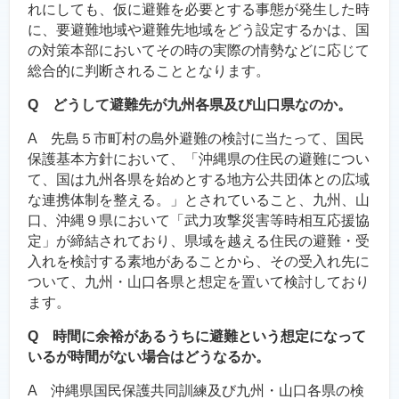
れにしても、仮に避難を必要とする事態が発生した時
に、要避難地域や避難先地域をどう設定するかは、国
の対策本部においてその時の実際の情勢などに応じて
総合的に判断されることとなります。
Q どうして避難先が九州各県及び山口県なのか。
A 先島５市町村の島外避難の検討に当たって、国民
保護基本方針において、「沖縄県の住民の避難につい
て、国は九州各県を始めとする地方公共団体との広域
な連携体制を整える。」とされていること、九州、山
口、沖縄９県において「武力攻撃災害等時相互応援協
定」が締結されており、県域を越える住民の避難・受
入れを検討する素地があることから、その受入れ先に
ついて、九州・山口各県と想定を置いて検討しており
ます。
Q 時間に余裕があるうちに避難という想定になって
いるが時間がない場合はどうなるか。
A 沖縄県国民保護共同訓練及び九州・山口各県の検