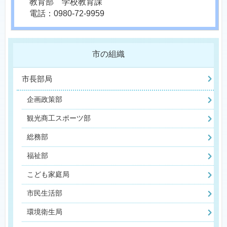
教育部 学校教育課
電話：0980-72-9959
市の組織
市長部局
企画政策部
観光商工スポーツ部
総務部
福祉部
こども家庭局
市民生活部
環境衛生局