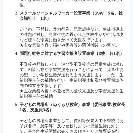
援。
スクールソーシャルワーカー設置事業（SSW 5名、社
会福祉士 1名）
いじめ、不登校、暴力行為、児童虐待など、生徒指導上
の課題に対し、児童生徒の置かれた学校生活や生活環境
など様々な環境に働きかけて支援を行います。
★主な業務内容：福祉や医療等の関係機関への繋ぎ。
問題行動等に対する学習支援者設置事業（3校 各1名）
不登校や登校しぶり、遊び型不登校等の児童生徒に対し
て、相談活動や学習支援を行うことによって、児童生徒
の望ましい学校生活が送れるよう支援します。また、生
徒指導主任の補助を行い、生徒指導体制及び教育相談体
制の確立を支援します。
★主な業務内容：不登校児の登校支援及び学習支援と生
徒指導主任の補助
子どもの居場所（ぬくもり教室）事業（委託事業:教室長
1名、支援員3名）
子どもの居場所事業として、貧困等が要因で不登校（あ
そび非行、怠学等）及び登校しぶりの児童生徒に対し
て、基本的生活習慣の確立およびキャリア教育等を行