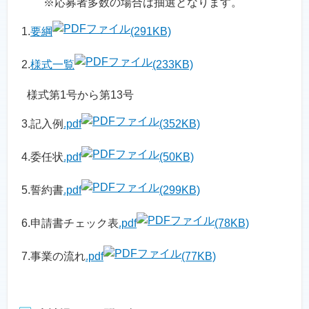
※応募者多数の場合は抽選となります。
1.
要綱
(291KB)
2.
様式一覧
(233KB)
様式第1号から第13号
3.記入例
.pdf
(352KB)
4.委任状
.pdf
(50KB)
5.誓約書
.pdf
(299KB)
6.申請書チェック表
.pdf
(78KB)
7.事業の流れ
.pdf
(77KB)