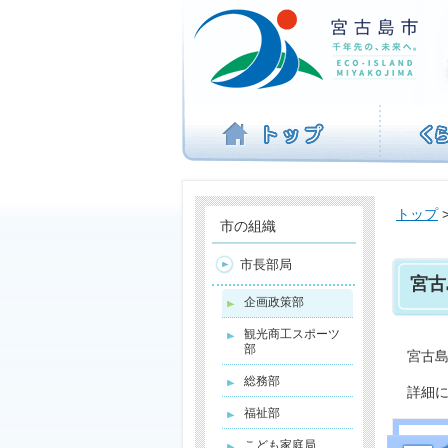
ナ
ビ
ゲ
ー
シ
ョ
ン
を
飛
ば
トップ
す
市の組織
市長部局
宮古
企画政策部
観光商工スポーツ
部
宮古
総務部
詳細
福祉部
こども家庭局