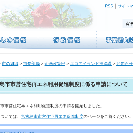
RSS
サイト
>
市の組織
>
市長部局
>
企画政策部
>
エコアイランド推進課
>
お知らせ
島市市営住宅再エネ利用促進制度に係る申請について
島市市営住宅再エネ利用促進制度の申請を開始しました。
については、
宮古島市市営住宅再エネ促進制度
のページをご覧ください