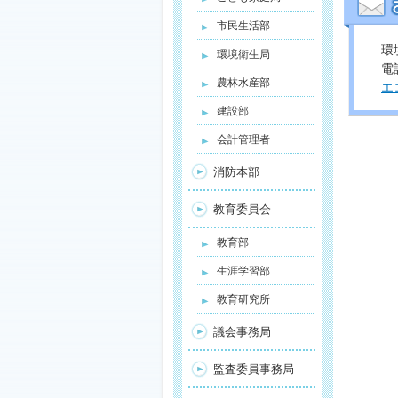
市民生活部
環
環境衛生局
電話
農林水産部
エ
建設部
会計管理者
消防本部
教育委員会
教育部
生涯学習部
教育研究所
議会事務局
監査委員事務局