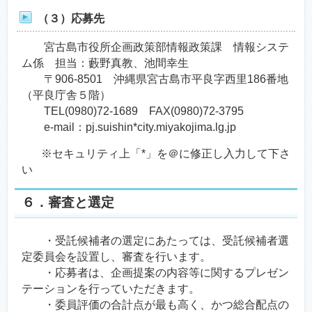
（３）応募先
宮古島市役所企画政策部情報政策課 情報システ
ム係 担当：藪野真教、池間幸生
〒906-8501 沖縄県宮古島市平良字西里186番地
（平良庁舎５階）
TEL(0980)72-1689 FAX(0980)72-3795
e-mail：pj.suishin*city.miyakojima.lg.jp
※セキュリティ上「*」を＠に修正し入力して下さ
い
６．審査と選定
・受託候補者の選定にあたっては、受託候補者選
定委員会を設置し、審査を行います。
・応募者は、企画提案の内容等に関するプレゼン
テーションを行っていただきます。
・委員評価の合計点が最も高く、かつ総合配点の