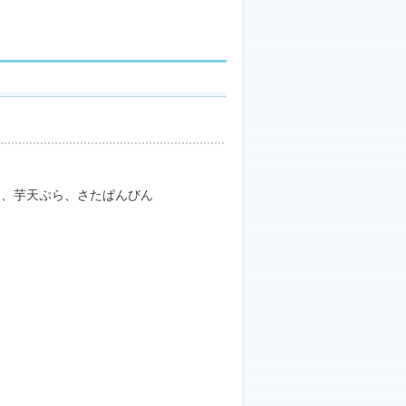
ら、芋天ぷら、さたぱんびん