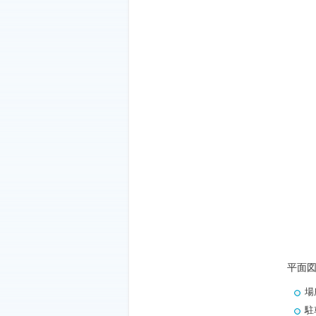
平面
場
駐