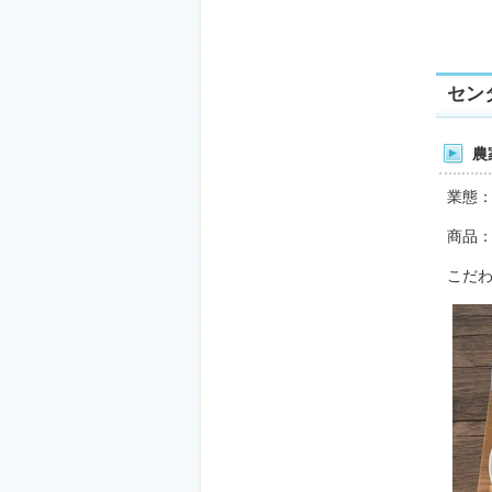
セン
農
業態
商品
こだ