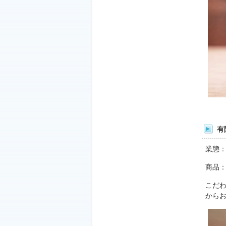
有
業態
商品
こだ
から