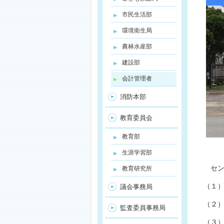
市民生活部
環境衛生局
農林水産部
建設部
会計管理者
消防本部
教育委員会
教育部
生涯学習部
セン
教育研究所
（１
議会事務局
（２
監査委員事務局
（３