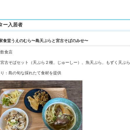
ター入居者
家食堂うえのむら〜島天ぷらと宮古そばのみせ〜
：飲食店
：宮古そばセット（天ぷら２種、じゅーしー）、魚天ぷら、もずく天ぷ
わり：島の旬な採れたて食材を提供