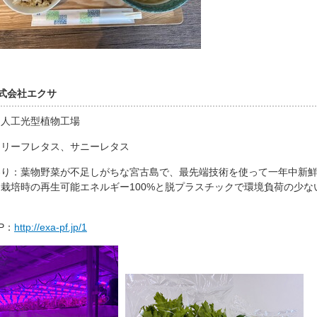
式会社エクサ
：人工光型植物工場
：リーフレタス、サニーレタス
わり：葉物野菜が不足しがちな宮古島で、最先端技術を使って一年中新
栽培時の再生可能エネルギー100%と脱プラスチックで環境負荷の少
P：
http://exa-pf.jp/1