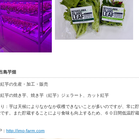
古島芋畑
：紅芋の生産・加工・販売
：紅芋の焼き芋、焼き芋（紅芋）ジェラート、カット紅芋
わり：芋は天候によりなかなか収穫できないことが多いのですが、常に
能です。また貯蔵することにより食味も向上するため、６０日間低温貯
P：
http://imo-farm.com