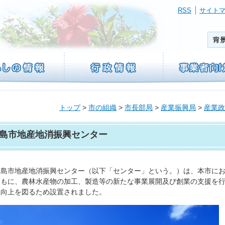
RSS
サイト
トップ
>
市の組織
>
市長部局
>
産業振興局
>
産業政
島市地産地消振興センター
島市地産地消振興センター（以下「センター」という。）は、本市にお
ともに、農林水産物の加工、製造等の新たな事業展開及び創業の支援を
得向上を図るため設置されました。