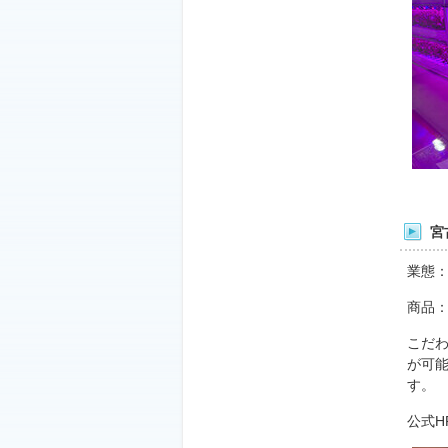
宮
業態
商品
こだ
が可
す。
公式H