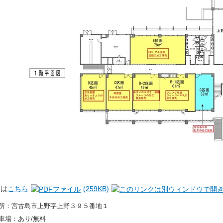
図は
こちら
(259KB)
所：宮古島市上野字上野３９５番地１
車場：あり/無料