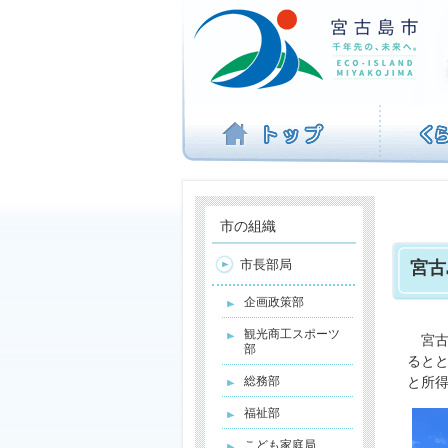
ナ
ビ
ゲ
ー
シ
ョ
ン
を
飛
ば
す
市の組織
市長部局
宮古
企画政策部
観光商工スポーツ
宮古
部
ると
総務部
と所
福祉部
こども家庭局