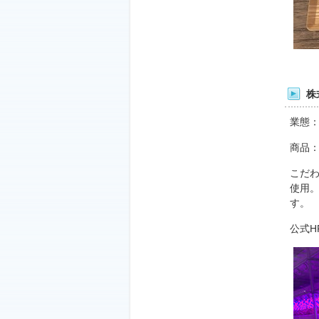
株
業態
商品
こだ
使用。
す。
公式H