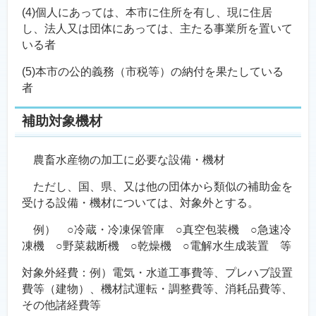
(4)個人にあっては、本市に住所を有し、現に住居
し、法人又は団体にあっては、主たる事業所を置いて
いる者
(5)本市の公的義務（市税等）の納付を果たしている
者
補助対象機材
農畜水産物の加工に必要な設備・機材
ただし、国、県、又は他の団体から類似の補助金を
受ける設備・機材については、対象外とする。
例） ○冷蔵・冷凍保管庫 ○真空包装機 ○急速冷
凍機 ○野菜裁断機 ○乾燥機 ○電解水生成装置 等
対象外経費：例）電気・水道工事費等、プレハブ設置
費等（建物）、機材試運転・調整費等、消耗品費等、
その他諸経費等