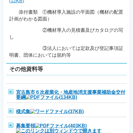
(12KB)
添付書類 ①機材導入施設の平面図（機材の配置
計画がわかる図面）
②機材導入の見積書及びカタログの写
し
③法人においては定款及び登記事項証
明書、団体においては規約等
その他資料等
宮古島市６次産業化・地産地消支援事業補助金交付
要綱
(134KB)
様式集
(37KB)
募集要領
(403KB)