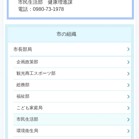
市民生活部 健康増進課
電話：0980-73-1978
市の組織
市長部局
企画政策部
観光商工スポーツ部
総務部
福祉部
こども家庭局
市民生活部
環境衛生局