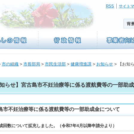
RSS
サイト
>
市の組織
>
市長部局
>
市民生活部
>
健康増進課
>
お知らせ
> 【お知
知らせ】宮古島市不妊治療等に係る渡航費等の一部助成
島市不妊治療等に係る渡航費等の一部助成金について
成回数について拡充しました。（令和7年4月以降申請分より）