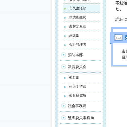
不妊治
市民生活部
た。
環境衛生局
詳細
農林水産部
建設部
会計管理者
市
消防本部
電話
教育委員会
教育部
生涯学習部
教育研究所
議会事務局
監査委員事務局