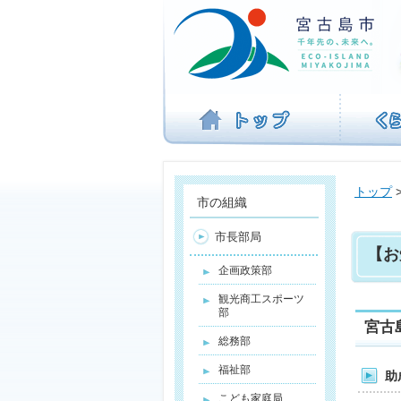
ナ
ビ
ゲ
ー
シ
ョ
ン
を
飛
ば
トップ
す
市の組織
市長部局
【お
企画政策部
観光商工スポーツ
部
宮古
総務部
福祉部
助
こども家庭局