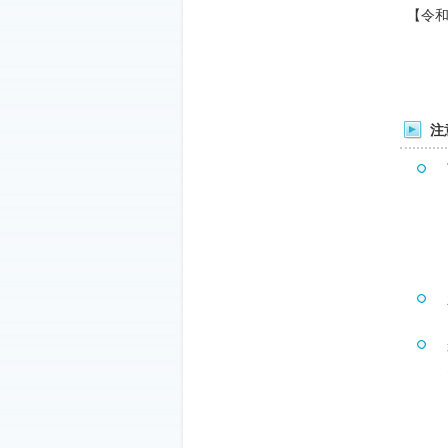
【令
※詳
注