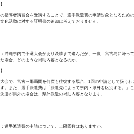
答】
催の指導者講習会を受講することで、選手派遣費の申請対象となるため
は文化活動に対する証明書の追加は考えておりません。
④：沖縄県内で予選大会があり決勝まで進んだが、一度、宮古島に帰っ
った場合、どのような補助内容となるのか。
答】
大会で、宮古～那覇間を何度も往復する場合、1回の申請として扱うわ
ます。また、選手派遣費は「派遣先によって県内・県外を区別する。」
も決勝が県外の場合は、県外派遣の補助内容となります。
⑤：選手派遣費の申請について、上限回数はありますか。