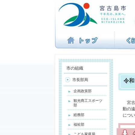
ナ
ビ
ゲ
ー
シ
ョ
ン
を
飛
ば
す
市の組織
市長部局
令和
企画政策部
観光商工スポーツ
宮古
部
動の
総務部
につ
福祉部
こども家庭局