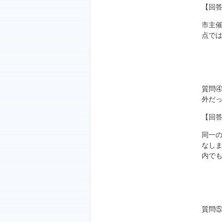
【回
市主
点で
質問
外だ
【回
同一の
なし
内で
質問