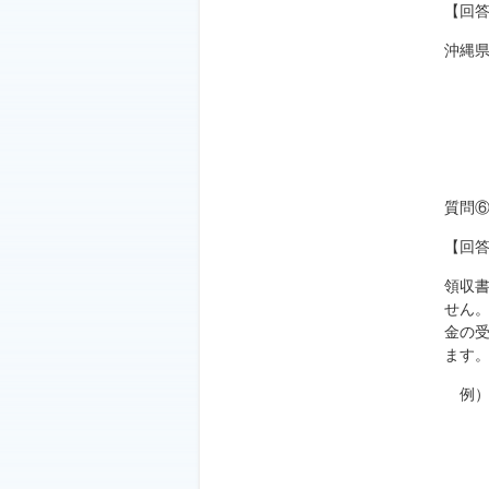
【回
沖縄
質問
【回
領収
せん
金の
ます
例）
企業