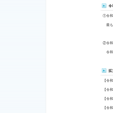
令
①令
最も
②令
令和
拡
【令
【令
【令
【令