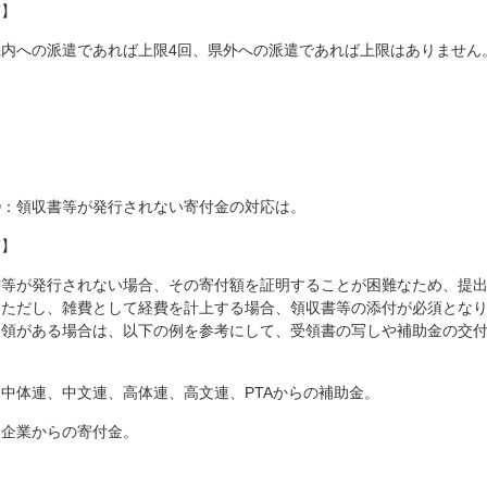
答】
県内への派遣であれば上限4回、県外への派遣であれば上限はありません
⑥：領収書等が発行されない寄付金の対応は。
答】
書等が発行されない場合、その寄付額を証明することが困難なため、提
。ただし、雑費として経費を計上する場合、領収書等の添付が必須とな
受領がある場合は、以下の例を参考にして、受領書の写しや補助金の交
。
中体連、中文連、高体連、高文連、PTAからの補助金。
からの寄付金。