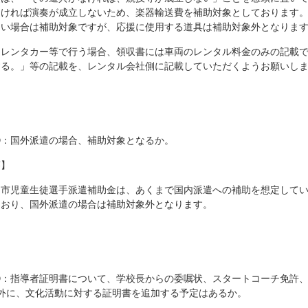
なければ演奏が成立しないため、楽器輸送費を補助対象としております
ない場合は補助対象ですが、応援に使用する道具は補助対象外となりま
をレンタカー等で行う場合、領収書には車両のレンタル料金のみの記載
する。」等の記載を、レンタル会社側に記載していただくようお願いし
②：国外派遣の場合、補助対象となるか。
答】
島市児童生徒選手派遣補助金は、あくまで国内派遣への補助を想定して
ており、国外派遣の場合は補助対象外となります。
③：指導者証明書について、学校長からの委嘱状、スタートコーチ免許
以外に、文化活動に対する証明書を追加する予定はあるか。