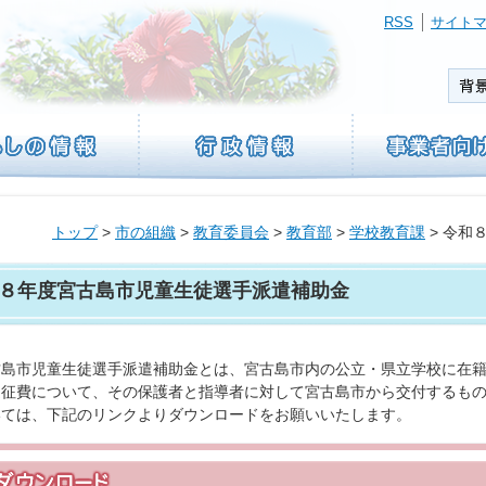
RSS
サイト
トップ
>
市の組織
>
教育委員会
>
教育部
>
学校教育課
> 令和
８年度宮古島市児童生徒選手派遣補助金
島市児童生徒選手派遣補助金とは、宮古島市内の公立・県立学校に在籍
遠征費について、その保護者と指導者に対して宮古島市から交付するも
いては、下記のリンクよりダウンロードをお願いいたします。