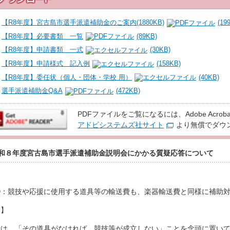
【R8年度】宮古島市選手派遣補助金のご案内
(1880KB)
(19
【R8年度】必要書類 一覧
(89KB)
【R8年度】申請書類 一式
(30KB)
【R8年度】申請様式 記入例
(158KB)
【R8年度】委任状（個人・団体・学校 用）
(40KB)
選手派遣補助金Q&A
(472KB)
PDFファイルをご覧になるには、Adobe Acroba
アドビシステムズ社サイト
より無償でダウ
和８年度宮古島市選手派遣補助金説明会にかかる質疑応答について
①：競技や応援に使用する道具等の輸送費も、楽器輸送費と同様に補助
答】
費は、「その道具がなければ、競技等が成立しない」ことを念頭に置い