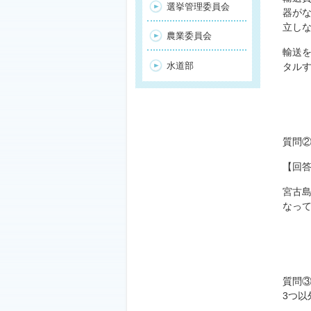
選挙管理委員会
器が
立し
農業委員会
輸送
水道部
タル
質問
【回
宮古
なっ
質問
3つ