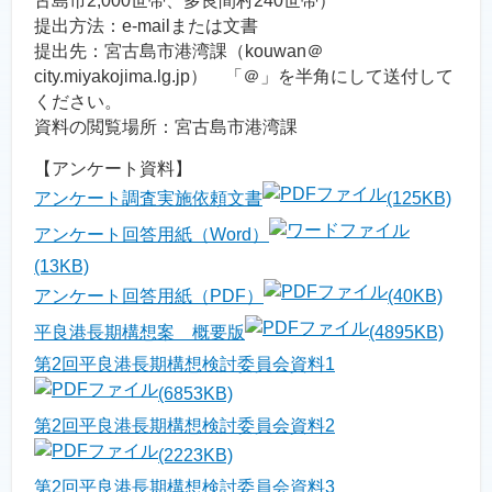
古島市2,000世帯、多良間村240世帯）
提出方法：e-mailまたは文書
提出先：宮古島市港湾課（kouwan＠
city.miyakojima.lg.jp） 「＠」を半角にして送付して
ください。
資料の閲覧場所：宮古島市港湾課
【アンケート資料】
アンケート調査実施依頼文書
(125KB)
アンケート回答用紙（Word）
(13KB)
アンケート回答用紙（PDF）
(40KB)
平良港長期構想案 概要版
(4895KB)
第2回平良港長期構想検討委員会資料1
(6853KB)
第2回平良港長期構想検討委員会資料2
(2223KB)
第2回平良港長期構想検討委員会資料3