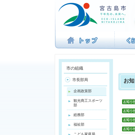
ナ
ビ
ゲ
ー
シ
ョ
ン
を
飛
ば
す
市の組織
市長部局
お知
企画政策部
観光商工スポーツ
部
総務部
福祉部
こども家庭局