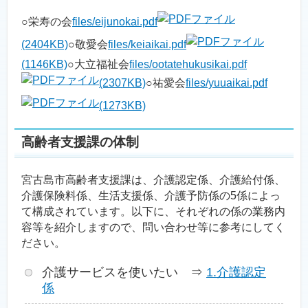
○栄寿の会
files/eijunokai.pdf
(2404KB)
○敬愛会
files/keiaikai.pdf
(1146KB)
○大立福祉会
files/ootatehukusikai.pdf
(2307KB)
○祐愛会
files/yuuaikai.pdf
(1273KB)
高齢者支援課の体制
宮古島市高齢者支援課は、介護認定係、介護給付係、
介護保険料係、生活支援係、介護予防係の5係によっ
て構成されています。以下に、それぞれの係の業務内
容等を紹介しますので、問い合わせ等に参考にしてく
ださい。
介護サービスを使いたい ⇒
1.介護認定
係