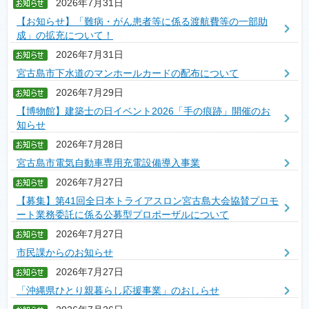
2026年7月31日
【お知らせ】「難病・がん患者等に係る渡航費等の一部助
成」の拡充について！
2026年7月31日
宮古島市下水道のマンホールカードの配布について
2026年7月29日
【博物館】建築士の日イベント2026「手の痕跡」開催のお
知らせ
2026年7月28日
宮古島市電気自動車専用充電設備導入事業
2026年7月27日
【募集】第41回全日本トライアスロン宮古島大会協賛プロモ
ート業務委託に係る公募型プロポーザルについて
2026年7月27日
市民課からのお知らせ
2026年7月27日
「沖縄県ひとり親暮らし応援事業」のおしらせ