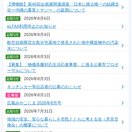
【博物館】第46回企画展関連講座「日本に残る唯一の結縄文
化〜沖縄の藁算とサン〜」の延期について
2026年8月6日
eLTAX利用停止のお知らせ
2026年8月4日
航空自衛隊宮古島分屯基地で発見された地中構造物中の汚染
水について
2026年8月3日
【募集】「物価高騰対応生活応援事業」に係る公募型プロポ
ーザルについて
2026年8月3日
キッチンカー等出店者の公募のおしらせ
2026年8月1日
広報みやこじま 2026年8月号
2026年7月31日
地域の安全、安心な暮らしを市民とともに考える会（意見交
換会）の概要について