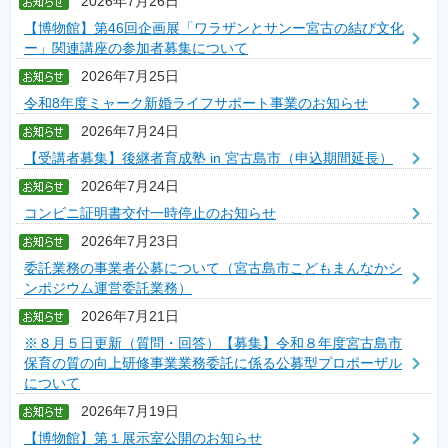
2026年7月26日
【博物館】第46回企画展「ワラザンとサンー宮古の結び文化
ー」関連講座の参加者募集について
2026年7月25日
令和8年度ミャーク新婚ライフサポート事業のお知らせ
2026年7月24日
【受講者募集】後継者育成塾 in 宮古島市（申込期間延長）
2026年7月24日
コンビニ証明書交付一時停止のお知らせ
2026年7月23日
委託業務の事業者公募について（宮古島市こどもまんなかシ
ンポジウム運営委託業務）
2026年7月21日
※８月５日更新（質問・回答）【募集】令和８年度宮古島市
保育の質の向上研修事業業務委託に係る公募型プロポーザル
について
2026年7月19日
【博物館】第１展示室公開のお知らせ