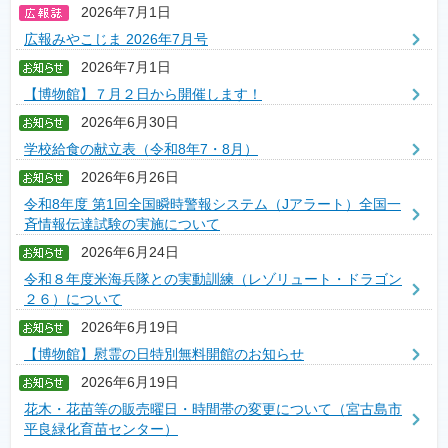
2026年7月1日
広報みやこじま 2026年7月号
2026年7月1日
【博物館】７月２日から開催します！
2026年6月30日
学校給食の献立表（令和8年7・8月）
2026年6月26日
令和8年度 第1回全国瞬時警報システム（Jアラート）全国一
斉情報伝達試験の実施について
2026年6月24日
令和８年度米海兵隊との実動訓練（レゾリュート・ドラゴン
２６）について
2026年6月19日
【博物館】慰霊の日特別無料開館のお知らせ
2026年6月19日
花木・花苗等の販売曜日・時間帯の変更について（宮古島市
平良緑化育苗センター）