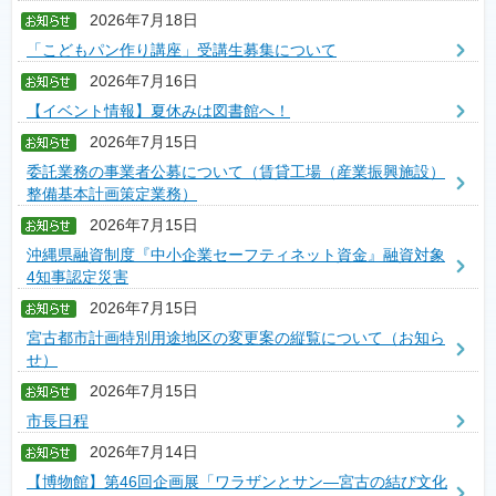
2026年7月18日
「こどもパン作り講座」受講生募集について
2026年7月16日
【イベント情報】夏休みは図書館へ！
2026年7月15日
委託業務の事業者公募について（賃貸工場（産業振興施設）
整備基本計画策定業務）
2026年7月15日
沖縄県融資制度『中小企業セーフティネット資金』融資対象
4知事認定災害
2026年7月15日
宮古都市計画特別用途地区の変更案の縦覧について（お知ら
せ）
2026年7月15日
市長日程
2026年7月14日
【博物館】第46回企画展「ワラザンとサン―宮古の結び文化