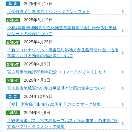
2025年6月17日
【受付終了】20周年カウントダウン・フォト
2025年5月19日
令和4年­度沖縄離島活性化推進事業費補助金にかかる効果検
証シートの公­表について­
2025年4月25日
「新型コロナウイルス感染症対応地方創生臨時交付金」活用
事業における効果の検証等について
2025年4月9日
宮古島市制施行20周年記念ロゴマークができました！
2025年4月3日
宮古島市地域賑わい創出事業基本計画の策定について
2024年12月9日
【祝】 宮古島市制施行20周年 記念ロゴマーク募集
2024年6月6日
「観光循環バス（宮古島ループバス）実証事業」の運賃に関
するパブリックコメントの募集