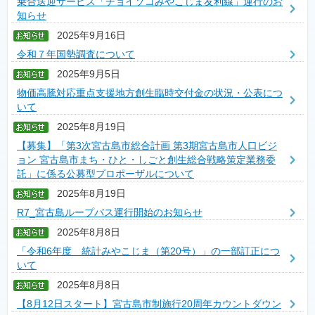
乗合送迎サービス「チョイソコみやこじま友利線」運行のお
知らせ
2025年9月16日
令和７年国勢調査について
2025年9月5日
物価高騰対応重点支援地方創生臨時交付金の状況・公表につ
いて
2025年8月19日
【募集】「第3次宮古島市総合計画 第3期宮古島市人口ビジ
ョン 宮古島市まち・ひと・しごと創生総合戦略策定業務委
託」に係る公募型プロポーザルについて
2025年8月19日
R7_宮古島ループバス運行開始のお知らせ
2025年8月8日
「令和6年度 統計みやこじま（第20号）」の一部訂正につ
いて
2025年8月8日
【8月12日スタート】宮古島市制施行20周年カウントダウン