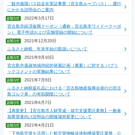
「観光循環バス自走化実証事業（宮古島ループバス）」運行
にかかる説明会のご案内
2022年3月17日
宮古島市経済振興クーポン（通称：宮古島市ワイドークーポ
ン） 電子申請および店舗登録の開始について
2021年12月20日
ふるさと納税 年末年始の取扱いについて
2021年9月10日
宮古島市過疎地域持続的発展計画（素案）に対する パブリ
ックコメントの実施結果について
2021年7月9日
ふるさと納税返礼品における「宮古島物産振興会発行の宮古
島ゴルフ券」の有効期限について
2021年6月7日
【再変更】【宮古島市人材育成・就労支援委託業務】一般参
加希望者向け説明会の開催場所変更について
2021年4月21日
「下地島空港を活用した航空貨物輸送体制構築委託業務」公