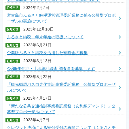
2024年2月7日
宮古島市ふるさと納税運営管理委託業務に係る公募型プロポ
ーザルの実施について
2023年12月18日
ふるさと納税 年末年始の取扱いについて
2023年6月21日
企業版ふるさと納税を活用した寄附金の募集
2023年6月13日
令和5年住宅・土地統計調査 調査員を募集します
2023年5月22日
「観光循環バス自走化実証事業委託業務」公募型プロポーザ
ルについて
2023年4月17日
「新たな公共交通検討事業委託業務（友利線デマンド）」公
募型プロポーザルについて
2023年4月7日
クレジット決済による寄付受付の再開について（ふるさとチ